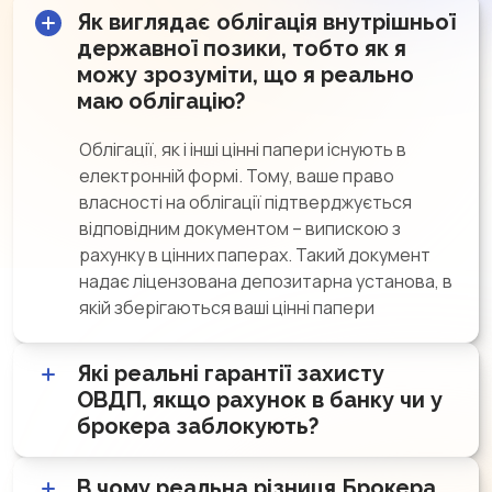
Як виглядає облігація внутрішньої
державної позики, тобто як я
можу зрозуміти, що я реально
маю облігацію?
Облігації, як і інші цінні папери існують в
електронній формі. Тому, ваше право
власності на облігації підтверджується
відповідним документом – випискою з
рахунку в цінних паперах. Такий документ
надає ліцензована депозитарна установа, в
якій зберігаються ваші цінні папери
Які реальні гарантії захисту
ОВДП, якщо рахунок в банку чи у
брокера заблокують?
Всі цінні папери зберігаються окремо від
В чому реальна різниця Брокера