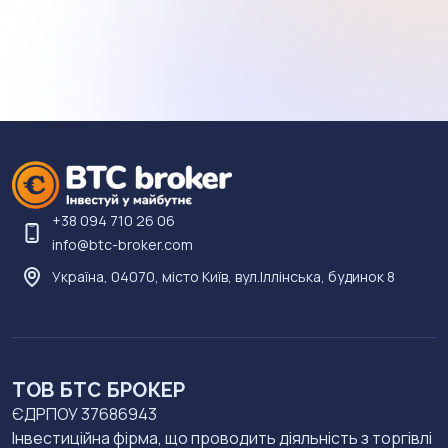
ОВДП зі строком погашення 2024-2027 рік.
кількість облігацій, а покупець буде готовий
Хоча держава може випустити облігації з
придбати лише їх частину
погашенням, наприклад, через 20 років
+38 094 710 26 06
info@btc-broker.com
Україна, 04070, місто Київ, вул.Іллінська, будинок 8
ТОВ БТС БРОКЕР
ЄДРПОУ 37686943
Інвестиційна фірма, що проводить діяльність з торгівлі