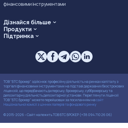
фінансовими інструментами
Дізнайся більше
Продукти
Як придбати ОВДП в Україні?
Підтримка
Інвестиційні послуги
Як і де купити акції APPLE?
Внутрішні документи
Депозитарні послуги
Як інвестувати в закордонні біржові фонди – ETF
Тарифи на послуги
Кабінет Інвестора
Повернення активів клієнтів ФФУ
Котирування
ДІЯ військові облігації
Ліцензії
ТОВ "БТС Брокер" здійснює професійну діяльність на ринках капіталу з
Документація Кабінета Інвестора
торгівлі фінансовими інструментами на підставі державних безстрокових
ліцензій, що передбачають дилерську, брокерську, субброкерську та
API
депозитарну діяльність депозитарної установи. Переглянути ліцензії
ТОВ "БТС Брокер" можете перейшовши за посиланням на
сайт
Національної комісії з цінних паперів та фондового ринку
© 2015-2026 – Сайт належить ТОВ БТС БРОКЕР (+38 094 710 26 06)