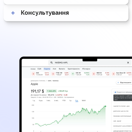
Виконання разових заявок клієнтів на
Консультування
купівлю або продаж цінних паперів на
підставі укладених договір доручення або
Ми надаємо кваліфіковану консультацію з
договорів комісії.
питань здійснення операцій із цінними
паперами.