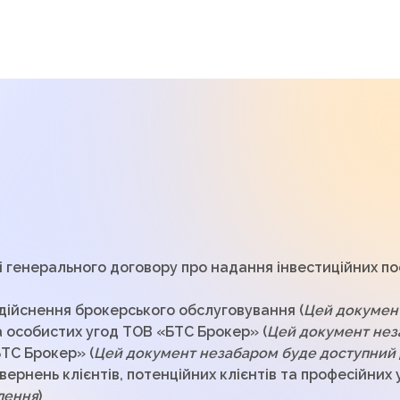
і генерального договору про надання інвестиційних пос
дійснення брокерського обслуговування (
Цей докумен
а особистих угод ТОВ «БТС Брокер» (
Цей документ нез
ТС Брокер» (
Цей документ незабаром буде доступний
вернень клієнтів, потенційних клієнтів та професійних
лення
)