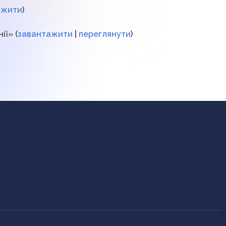
ажити
)
ії» (
завантажити
|
переглянути
)