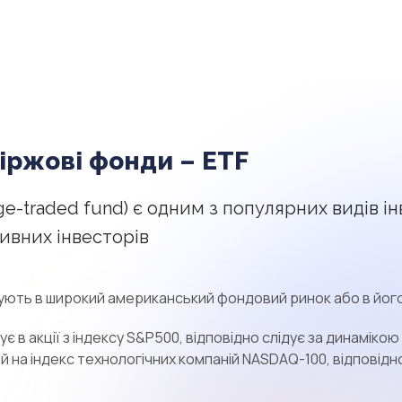
біржові фонди – ETF
nge-traded fund) є одним з популярних видів 
тивних інвесторів
стують в широкий американський фондовий ринок або в йог
ує в акції з індексу S&P500, відповідно слідує за динамі
й на індекс технологічних компаній NASDAQ-100, відповідн