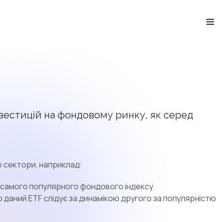
інвестицій на фондовому ринку, як серед
о сектори, наприклад:
кою самого популярного фондового індексу
о даний ETF слідує за динамікою другого за популярністю