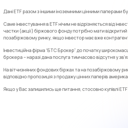
Дані ETF разом з іншими іноземними цінними паперами б
Саме інвестування в ETF нічим не відрізняється від інвесту
частки (акції) біржового фонду потрібно мати відкритий
позабіржовому ринку, якщо інвестор має вже контраген
Інвестиційна фірма “БТС Брокер” до початку широкомасш
брокера – наразі дана послуга тимчасово відсутня у зв'я
На вітчизняних фондових біржах та на позабіржовому ринк
відповідно пропозиція з продажу цінних паперів америка
Якщо у Вас залишились ще питання, стосовно купівлі ETF