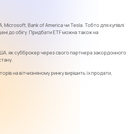
, Microsoft, Bank of America чи Tesla. Тобто для купівлі
щені до обігу. Придбати ETF можна також на
 США, як субброкер через свого партнера закордонного
стану.
торів на вітчизняному ринку вирішить їх продати,