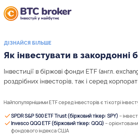
ДІЗНАЙСЯ БІЛЬШЕ
Як інвестувати в закордонні 
Інвестиції в біржові фонди ETF (англ. excha
роздрібних інвесторів, так і серед корпора
Найпопулярнішими ETF серед інвесторів є ті котрі інве
SPDR S&P 500 ETF Trust (біржовий тікер: SPY)
– інвест
Invesco QQQ ETF (біржовий тікер: QQQ)
– орієнтовани
фондового індекса США