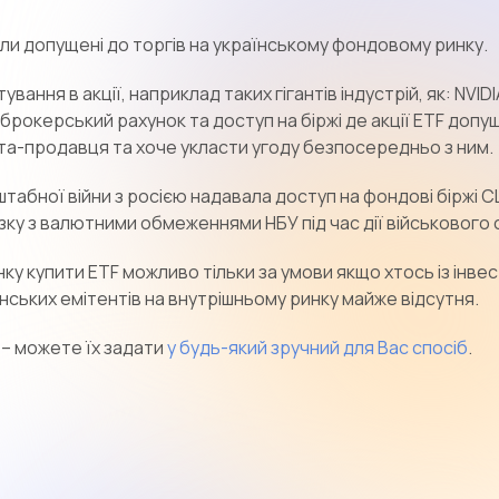
ули допущені до торгів на українському фондовому ринку.
вання в акції, наприклад таких гігантів індустрій, як: NVIDIA
 брокерський рахунок та доступ на біржі де акції ETF допу
та-продавця та хоче укласти угоду безпосередньо з ним.
табної війни з росією надавала доступ на фондові біржі
зку з валютними обмеженнями НБУ під час дії військового 
у купити ETF можливо тільки за умови якщо хтось із інвес
нських емітентів на внутрішньому ринку майже відсутня.
 – можете їх задати
у будь-який зручний для Вас спосіб
.